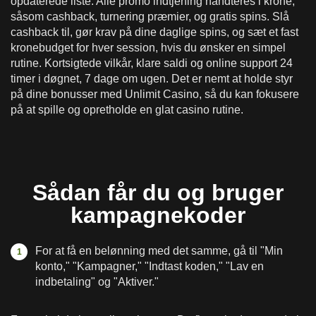
opdaterede liste. Alle promo indtjening håndteres i krone,
såsom cashback, turnering præmier, og gratis spins. Slå
cashback til, gør krav på dine daglige spins, og sæt et fast
kronebudget for hver session, hvis du ønsker en simpel
rutine. Kortsigtede vilkår, klare saldi og online support 24
timer i døgnet, 7 dage om ugen. Det er nemt at holde styr
på dine bonusser med Unlimit Casino, så du kan fokusere
på at spille og opretholde en glat casino rutine.
Sådan får du og bruger
kampagnekoder
For at få en belønning med det samme, gå til "Min
konto," "Kampagner," "Indtast koden," "Lav en
indbetaling" og "Aktiver."