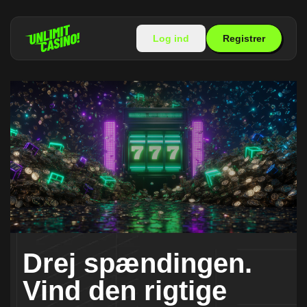
Log ind
Registrer
Drej spændingen.
Vind den rigtige