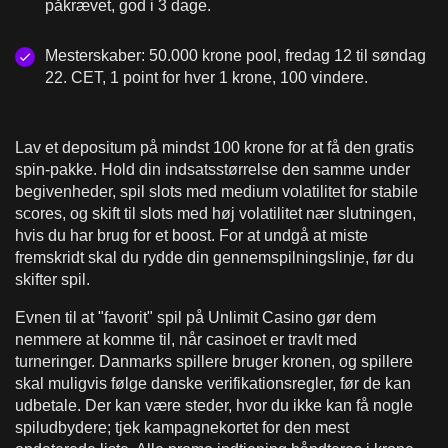
påkrævet, god i 3 dage.
Mesterskaber: 50.000 krone pool, fredag 12 til søndag
22. CET, 1 point for hver 1 krone, 100 vindere.
Lav et depositum på mindst 100 krone for at få den gratis
spin-pakke. Hold din indsatsstørrelse den samme under
begivenheder, spil slots med medium volatilitet for stabile
scores, og skift til slots med høj volatilitet nær slutningen,
hvis du har brug for et boost. For at undgå at miste
fremskridt skal du rydde din gennemspilningslinje, før du
skifter spil.
Evnen til at "favorit" spil på Unlimit Casino gør dem
nemmere at komme til, når casinoet er travlt med
turneringer. Danmarks spillere bruger kronen, og spillere
skal muligvis følge danske verifikationsregler, før de kan
udbetale. Der kan være steder, hvor du ikke kan få nogle
spiludbydere; tjek kampagnekortet for den mest