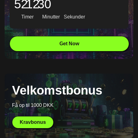
52
12
29
Timer
Minutter
Sekunder
Get Now
Velkomstbonus
Få op til 1000 DKK
Kravbonus