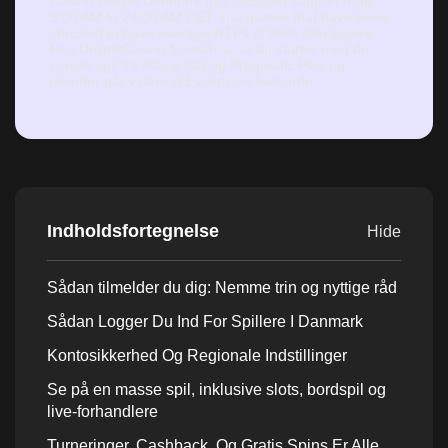
Casino Online Denmark has localized support from
8:00 AM to 24:00 AM CET and games that have been
checked to have average RTPs of 96% eller højere.
Hos UnlimitCasino foreslår vi, at du starter med de
nyeste spil fra Play’n GO og Pragmatic Play og
derefter går videre til Evolutions liveborde.
Indholdsfortegnelse
Hide
Sådan tilmelder du dig: Nemme trin og nyttige råd
Sådan Logger Du Ind For Spillere I Danmark
Kontosikkerhed Og Regionale Indstillinger
Se på en masse spil, inklusive slots, bordspil og
live-forhandlere
Turneringer, Cashback, Og Gratis Spins Er Alle